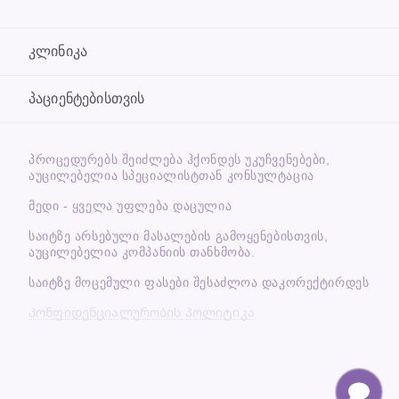
კლინიკა
პაციენტებისთვის
ᲞᲠᲝᲪᲔᲓᲣᲠᲔᲑᲡ ᲨᲔᲘᲫᲚᲔᲑᲐ ᲰᲥᲝᲜᲓᲔᲡ ᲣᲙᲣᲩᲕᲔᲜᲔᲑᲔᲑᲘ,
ᲐᲣᲪᲘᲚᲔᲑᲔᲚᲘᲐ ᲡᲞᲔᲪᲘᲐᲚᲘᲡᲢᲗᲐᲜ ᲙᲝᲜᲡᲣᲚᲢᲐᲪᲘᲐ
მედი - ყველა უფლება დაცულია
საიტზე არსებული მასალების გამოყენებისთვის,
აუცილებელია კომპანიის თანხმობა.
საიტზე მოცემული ფასები შესაძლოა დაკორექტირდეს
Კონფიდენციალურობის პოლიტიკა