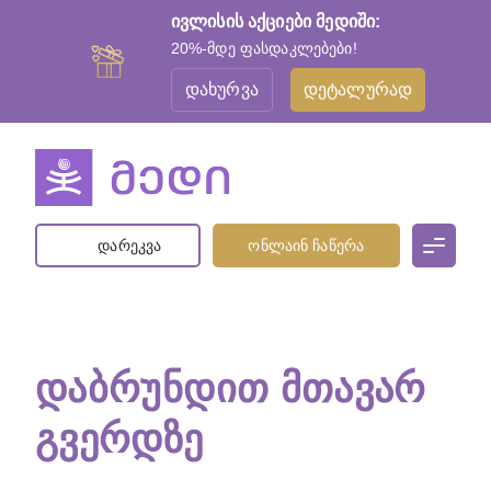
ივლისის აქციები მედიში:
20%-მდე ფასდაკლებები!
დახურვა
დეტალურად
დარეკვა
ონლაინ ჩაწერა
ᲓᲐᲑᲠᲣᲜᲓᲘᲗ ᲛᲗᲐᲕᲐᲠ
ᲒᲕᲔᲠᲓᲖᲔ