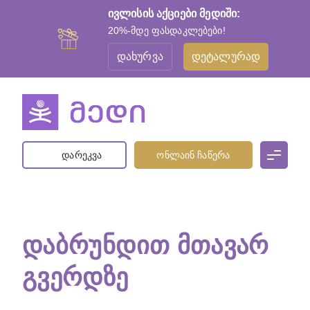
ივლისის აქციები მედიში:
20%-მდე ფასდაკლებები!
დახურვა
დეტალურად
დარეკვა
ონლაინ ჩაწერა
ᲓᲐᲑᲠᲣᲜᲓᲘᲗ ᲛᲗᲐᲕᲐᲠ
ᲒᲕᲔᲠᲓᲖᲔ