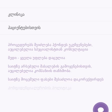
კლინიკა
პაციენტებისთვის
ᲞᲠᲝᲪᲔᲓᲣᲠᲔᲑᲡ ᲨᲔᲘᲫᲚᲔᲑᲐ ᲰᲥᲝᲜᲓᲔᲡ ᲣᲙᲣᲩᲕᲔᲜᲔᲑᲔᲑᲘ,
ᲐᲣᲪᲘᲚᲔᲑᲔᲚᲘᲐ ᲡᲞᲔᲪᲘᲐᲚᲘᲡᲢᲗᲐᲜ ᲙᲝᲜᲡᲣᲚᲢᲐᲪᲘᲐ
მედი - ყველა უფლება დაცულია
საიტზე არსებული მასალების გამოყენებისთვის,
აუცილებელია კომპანიის თანხმობა.
საიტზე მოცემული ფასები შესაძლოა დაკორექტირდეს
Კონფიდენციალურობის პოლიტიკა