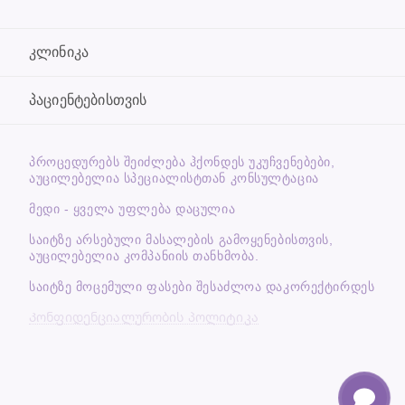
კლინიკა
პაციენტებისთვის
ᲞᲠᲝᲪᲔᲓᲣᲠᲔᲑᲡ ᲨᲔᲘᲫᲚᲔᲑᲐ ᲰᲥᲝᲜᲓᲔᲡ ᲣᲙᲣᲩᲕᲔᲜᲔᲑᲔᲑᲘ,
ᲐᲣᲪᲘᲚᲔᲑᲔᲚᲘᲐ ᲡᲞᲔᲪᲘᲐᲚᲘᲡᲢᲗᲐᲜ ᲙᲝᲜᲡᲣᲚᲢᲐᲪᲘᲐ
მედი - ყველა უფლება დაცულია
საიტზე არსებული მასალების გამოყენებისთვის,
აუცილებელია კომპანიის თანხმობა.
საიტზე მოცემული ფასები შესაძლოა დაკორექტირდეს
Კონფიდენციალურობის პოლიტიკა