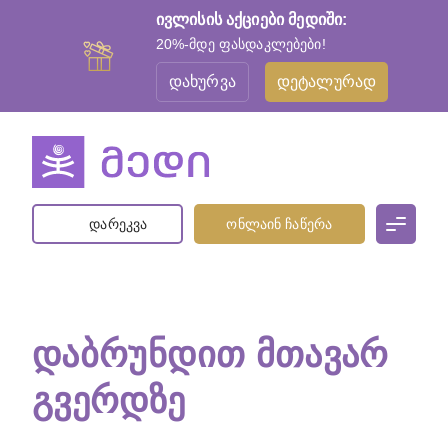
ივლისის აქციები მედიში:
20%-მდე ფასდაკლებები!
დახურვა
დეტალურად
დარეკვა
ონლაინ ჩაწერა
ᲓᲐᲑᲠᲣᲜᲓᲘᲗ ᲛᲗᲐᲕᲐᲠ
ᲒᲕᲔᲠᲓᲖᲔ