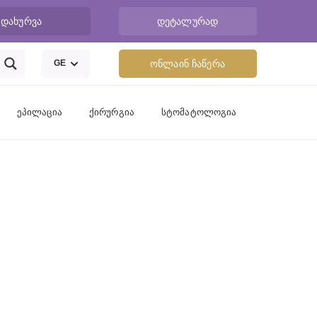
დახურვა
დეტალურად
GE
ონლაინ ჩაწერა
ეპილაცია
ქირურგია
სტომატოლოგია