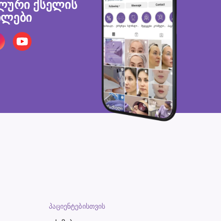
ლური ქსელის
ლები
ᲞᲐᲪᲘᲔᲜᲢᲔᲑᲘᲡᲗᲕᲘᲡ