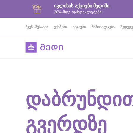
ივლისის აქციები მედიში:
20%-მდე ფასდაკლებები!
ჩვენს შესახებ
ექიმები
აქციები
მიმოხილვები
შედეგე
ᲓᲐᲑᲠᲣᲜᲓᲘᲗ
ᲒᲕᲔᲠᲓᲖᲔ