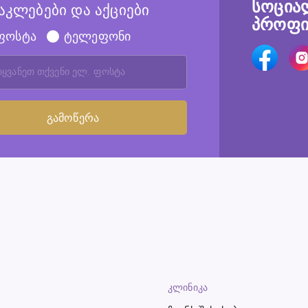
სოცია
აკლებები და აქციები
პროფი
ფოსტა
ტელეფონი
ᲙᲚᲘᲜᲘᲙᲐ