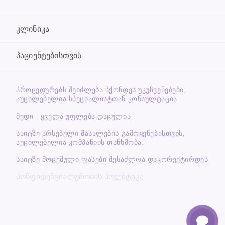
კლინიკა
პაციენტებისთვის
ᲞᲠᲝᲪᲔᲓᲣᲠᲔᲑᲡ ᲨᲔᲘᲫᲚᲔᲑᲐ ᲰᲥᲝᲜᲓᲔᲡ ᲣᲙᲣᲩᲕᲔᲜᲔᲑᲔᲑᲘ,
ᲐᲣᲪᲘᲚᲔᲑᲔᲚᲘᲐ ᲡᲞᲔᲪᲘᲐᲚᲘᲡᲢᲗᲐᲜ ᲙᲝᲜᲡᲣᲚᲢᲐᲪᲘᲐ
მედი - ყველა უფლება დაცულია
საიტზე არსებული მასალების გამოყენებისთვის,
აუცილებელია კომპანიის თანხმობა.
საიტზე მოცემული ფასები შესაძლოა დაკორექტირდეს
Კონფიდენციალურობის პოლიტიკა