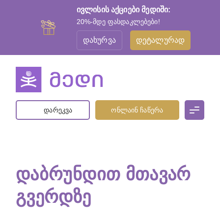
ივლისის აქციები მედიში:
20%-მდე ფასდაკლებები!
დახურვა
დეტალურად
დარეკვა
ონლაინ ჩაწერა
ᲓᲐᲑᲠᲣᲜᲓᲘᲗ ᲛᲗᲐᲕᲐᲠ
ᲒᲕᲔᲠᲓᲖᲔ