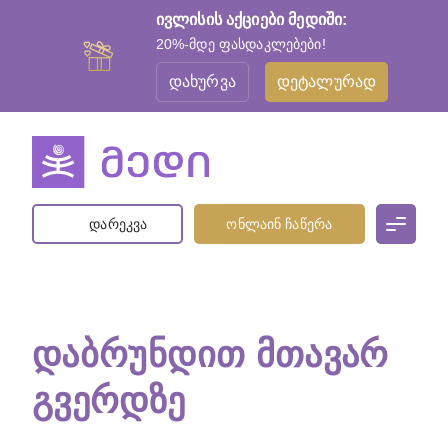
ივლისის აქციები მედიში:
20%-მდე ფასდაკლებები!
დახურვა
დეტალურად
დარეკვა
ონლაინ ჩაწერა
ᲓᲐᲑᲠᲣᲜᲓᲘᲗ ᲛᲗᲐᲕᲐᲠ
ᲒᲕᲔᲠᲓᲖᲔ