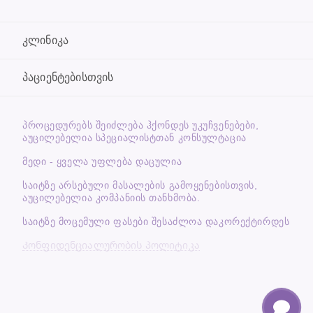
კლინიკა
პაციენტებისთვის
ᲞᲠᲝᲪᲔᲓᲣᲠᲔᲑᲡ ᲨᲔᲘᲫᲚᲔᲑᲐ ᲰᲥᲝᲜᲓᲔᲡ ᲣᲙᲣᲩᲕᲔᲜᲔᲑᲔᲑᲘ,
ᲐᲣᲪᲘᲚᲔᲑᲔᲚᲘᲐ ᲡᲞᲔᲪᲘᲐᲚᲘᲡᲢᲗᲐᲜ ᲙᲝᲜᲡᲣᲚᲢᲐᲪᲘᲐ
მედი - ყველა უფლება დაცულია
საიტზე არსებული მასალების გამოყენებისთვის,
აუცილებელია კომპანიის თანხმობა.
საიტზე მოცემული ფასები შესაძლოა დაკორექტირდეს
Კონფიდენციალურობის პოლიტიკა