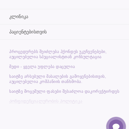
კლინიკა
პაციენტებისთვის
ᲞᲠᲝᲪᲔᲓᲣᲠᲔᲑᲡ ᲨᲔᲘᲫᲚᲔᲑᲐ ᲰᲥᲝᲜᲓᲔᲡ ᲣᲙᲣᲩᲕᲔᲜᲔᲑᲔᲑᲘ,
ᲐᲣᲪᲘᲚᲔᲑᲔᲚᲘᲐ ᲡᲞᲔᲪᲘᲐᲚᲘᲡᲢᲗᲐᲜ ᲙᲝᲜᲡᲣᲚᲢᲐᲪᲘᲐ
მედი - ყველა უფლება დაცულია
საიტზე არსებული მასალების გამოყენებისთვის,
აუცილებელია კომპანიის თანხმობა.
საიტზე მოცემული ფასები შესაძლოა დაკორექტირდეს
Კონფიდენციალურობის პოლიტიკა