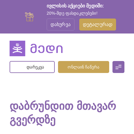
ივლისის აქციები მედიში:
20%-მდე ფასდაკლებები!
დახურვა
დეტალურად
დარეკვა
ონლაინ ჩაწერა
ᲓᲐᲑᲠᲣᲜᲓᲘᲗ ᲛᲗᲐᲕᲐᲠ
ᲒᲕᲔᲠᲓᲖᲔ