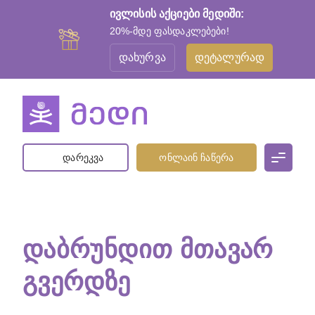
ივლისის აქციები მედიში:
20%-მდე ფასდაკლებები!
დახურვა
დეტალურად
დარეკვა
ონლაინ ჩაწერა
ᲓᲐᲑᲠᲣᲜᲓᲘᲗ ᲛᲗᲐᲕᲐᲠ
ᲒᲕᲔᲠᲓᲖᲔ