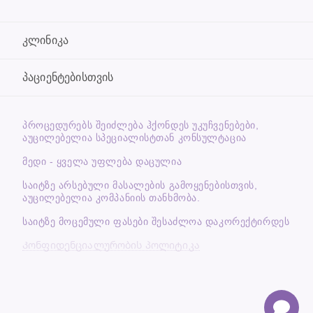
კლინიკა
პაციენტებისთვის
ᲞᲠᲝᲪᲔᲓᲣᲠᲔᲑᲡ ᲨᲔᲘᲫᲚᲔᲑᲐ ᲰᲥᲝᲜᲓᲔᲡ ᲣᲙᲣᲩᲕᲔᲜᲔᲑᲔᲑᲘ,
ᲐᲣᲪᲘᲚᲔᲑᲔᲚᲘᲐ ᲡᲞᲔᲪᲘᲐᲚᲘᲡᲢᲗᲐᲜ ᲙᲝᲜᲡᲣᲚᲢᲐᲪᲘᲐ
მედი - ყველა უფლება დაცულია
საიტზე არსებული მასალების გამოყენებისთვის,
აუცილებელია კომპანიის თანხმობა.
საიტზე მოცემული ფასები შესაძლოა დაკორექტირდეს
Კონფიდენციალურობის პოლიტიკა