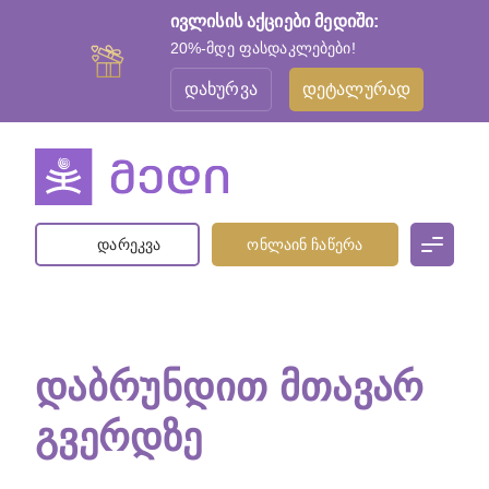
ივლისის აქციები მედიში:
20%-მდე ფასდაკლებები!
დახურვა
დეტალურად
დარეკვა
ონლაინ ჩაწერა
ᲓᲐᲑᲠᲣᲜᲓᲘᲗ ᲛᲗᲐᲕᲐᲠ
ᲒᲕᲔᲠᲓᲖᲔ