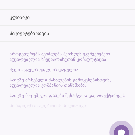
კლინიკა
პაციენტებისთვის
ᲞᲠᲝᲪᲔᲓᲣᲠᲔᲑᲡ ᲨᲔᲘᲫᲚᲔᲑᲐ ᲰᲥᲝᲜᲓᲔᲡ ᲣᲙᲣᲩᲕᲔᲜᲔᲑᲔᲑᲘ,
ᲐᲣᲪᲘᲚᲔᲑᲔᲚᲘᲐ ᲡᲞᲔᲪᲘᲐᲚᲘᲡᲢᲗᲐᲜ ᲙᲝᲜᲡᲣᲚᲢᲐᲪᲘᲐ
მედი - ყველა უფლება დაცულია
საიტზე არსებული მასალების გამოყენებისთვის,
აუცილებელია კომპანიის თანხმობა.
საიტზე მოცემული ფასები შესაძლოა დაკორექტირდეს
Კონფიდენციალურობის პოლიტიკა