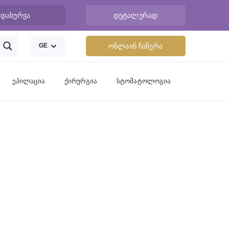
დახურვა
დეტალურად
GE
ონლაინ ჩაწერა
ეპილაცია
ქირურგია
სტომატოლოგია