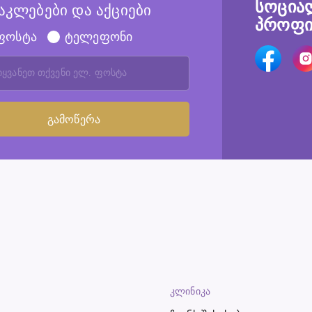
სოცია
აკლებები და აქციები
პროფი
ფოსტა
ტელეფონი
ᲙᲚᲘᲜᲘᲙᲐ