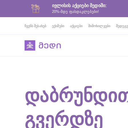
ივლისის აქციები მედიში:
20%-მდე ფასდაკლებები!
ჩვენს შესახებ
ექიმები
აქციები
მიმოხილვები
შედეგე
ᲓᲐᲑᲠᲣᲜᲓᲘᲗ
ᲒᲕᲔᲠᲓᲖᲔ