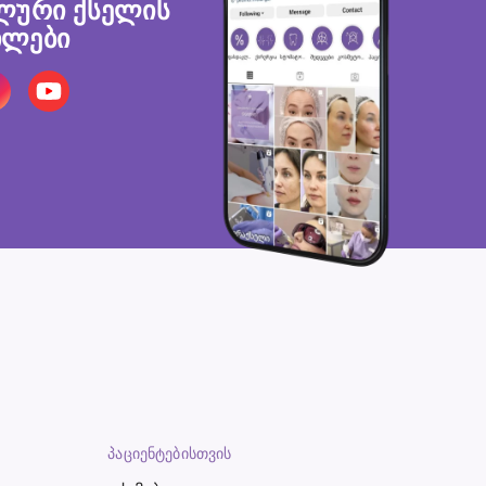
ლური ქსელის
ლები
ᲞᲐᲪᲘᲔᲜᲢᲔᲑᲘᲡᲗᲕᲘᲡ