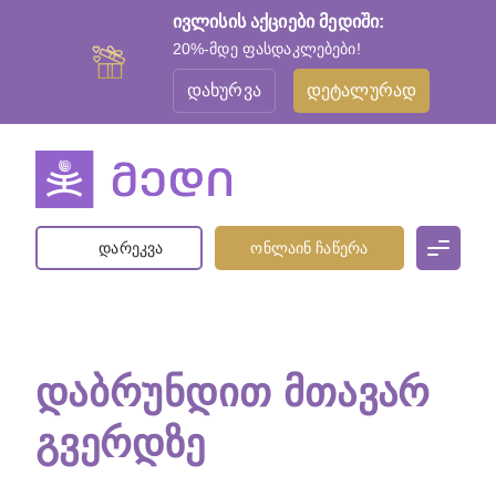
ივლისის აქციები მედიში:
20%-მდე ფასდაკლებები!
დახურვა
დეტალურად
დარეკვა
ონლაინ ჩაწერა
ᲓᲐᲑᲠᲣᲜᲓᲘᲗ ᲛᲗᲐᲕᲐᲠ
ᲒᲕᲔᲠᲓᲖᲔ