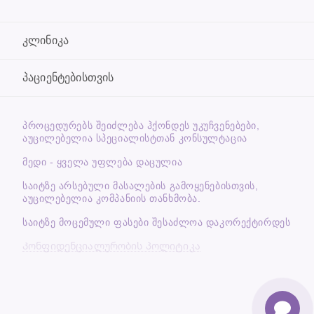
კლინიკა
პაციენტებისთვის
ᲞᲠᲝᲪᲔᲓᲣᲠᲔᲑᲡ ᲨᲔᲘᲫᲚᲔᲑᲐ ᲰᲥᲝᲜᲓᲔᲡ ᲣᲙᲣᲩᲕᲔᲜᲔᲑᲔᲑᲘ,
ᲐᲣᲪᲘᲚᲔᲑᲔᲚᲘᲐ ᲡᲞᲔᲪᲘᲐᲚᲘᲡᲢᲗᲐᲜ ᲙᲝᲜᲡᲣᲚᲢᲐᲪᲘᲐ
მედი - ყველა უფლება დაცულია
საიტზე არსებული მასალების გამოყენებისთვის,
აუცილებელია კომპანიის თანხმობა.
საიტზე მოცემული ფასები შესაძლოა დაკორექტირდეს
Კონფიდენციალურობის პოლიტიკა