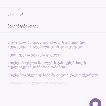
კლინიკა
პაციენტებისთვის
ᲞᲠᲝᲪᲔᲓᲣᲠᲔᲑᲡ ᲨᲔᲘᲫᲚᲔᲑᲐ ᲰᲥᲝᲜᲓᲔᲡ ᲣᲙᲣᲩᲕᲔᲜᲔᲑᲔᲑᲘ,
ᲐᲣᲪᲘᲚᲔᲑᲔᲚᲘᲐ ᲡᲞᲔᲪᲘᲐᲚᲘᲡᲢᲗᲐᲜ ᲙᲝᲜᲡᲣᲚᲢᲐᲪᲘᲐ
მედი - ყველა უფლება დაცულია
საიტზე არსებული მასალების გამოყენებისთვის,
აუცილებელია კომპანიის თანხმობა.
საიტზე მოცემული ფასები შესაძლოა დაკორექტირდეს
Კონფიდენციალურობის პოლიტიკა