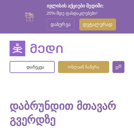
ივლისის აქციები მედიში:
20%-მდე ფასდაკლებები!
დახურვა
დეტალურად
დარეკვა
ონლაინ ჩაწერა
ᲓᲐᲑᲠᲣᲜᲓᲘᲗ ᲛᲗᲐᲕᲐᲠ
ᲒᲕᲔᲠᲓᲖᲔ