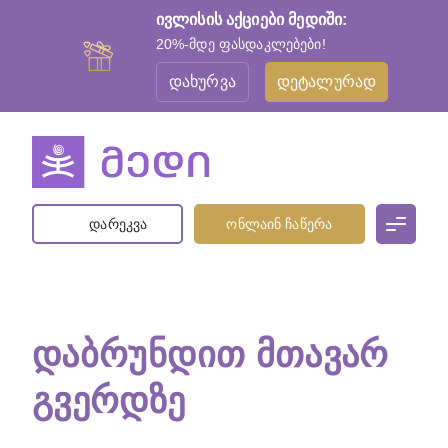
ივლისის აქციები მედიში:
20%-მდე ფასდაკლებები!
დახურვა
დეტალურად
დარეკვა
ონლაინ ჩაწერა
ᲓᲐᲑᲠᲣᲜᲓᲘᲗ ᲛᲗᲐᲕᲐᲠ
ᲒᲕᲔᲠᲓᲖᲔ