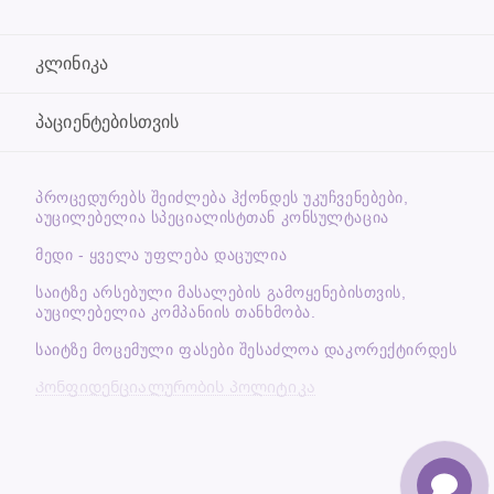
კლინიკა
პაციენტებისთვის
ᲞᲠᲝᲪᲔᲓᲣᲠᲔᲑᲡ ᲨᲔᲘᲫᲚᲔᲑᲐ ᲰᲥᲝᲜᲓᲔᲡ ᲣᲙᲣᲩᲕᲔᲜᲔᲑᲔᲑᲘ,
ᲐᲣᲪᲘᲚᲔᲑᲔᲚᲘᲐ ᲡᲞᲔᲪᲘᲐᲚᲘᲡᲢᲗᲐᲜ ᲙᲝᲜᲡᲣᲚᲢᲐᲪᲘᲐ
მედი - ყველა უფლება დაცულია
საიტზე არსებული მასალების გამოყენებისთვის,
აუცილებელია კომპანიის თანხმობა.
საიტზე მოცემული ფასები შესაძლოა დაკორექტირდეს
Კონფიდენციალურობის პოლიტიკა