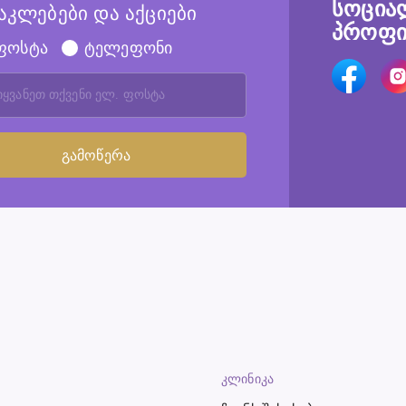
სოცია
აკლებები და აქციები
პროფი
ფოსტა
ტელეფონი
ᲙᲚᲘᲜᲘᲙᲐ