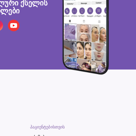
ლური ქსელის
ლები
ᲞᲐᲪᲘᲔᲜᲢᲔᲑᲘᲡᲗᲕᲘᲡ