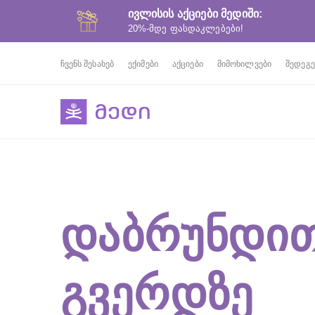
ივლისის აქციები მედიში:
20%-მდე ფასდაკლებები!
ჩვენს შესახებ
ექიმები
აქციები
მიმოხილვები
შედეგე
ᲓᲐᲑᲠᲣᲜᲓᲘᲗ
ᲒᲕᲔᲠᲓᲖᲔ