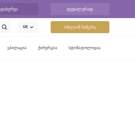
დახურვა
დეტალურად
GE
ონლაინ ჩაწერა
ეპილაცია
ქირურგია
სტომატოლოგია