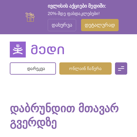
ივლისის აქციები მედიში:
20%-მდე ფასდაკლებები!
დახურვა
დეტალურად
დარეკვა
ონლაინ ჩაწერა
ᲓᲐᲑᲠᲣᲜᲓᲘᲗ ᲛᲗᲐᲕᲐᲠ
ᲒᲕᲔᲠᲓᲖᲔ