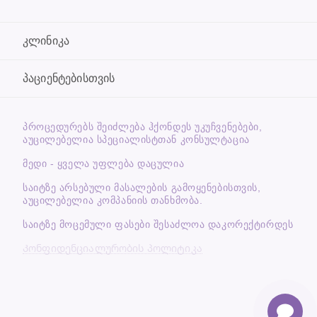
კლინიკა
პაციენტებისთვის
ᲞᲠᲝᲪᲔᲓᲣᲠᲔᲑᲡ ᲨᲔᲘᲫᲚᲔᲑᲐ ᲰᲥᲝᲜᲓᲔᲡ ᲣᲙᲣᲩᲕᲔᲜᲔᲑᲔᲑᲘ,
ᲐᲣᲪᲘᲚᲔᲑᲔᲚᲘᲐ ᲡᲞᲔᲪᲘᲐᲚᲘᲡᲢᲗᲐᲜ ᲙᲝᲜᲡᲣᲚᲢᲐᲪᲘᲐ
მედი - ყველა უფლება დაცულია
საიტზე არსებული მასალების გამოყენებისთვის,
აუცილებელია კომპანიის თანხმობა.
საიტზე მოცემული ფასები შესაძლოა დაკორექტირდეს
Კონფიდენციალურობის პოლიტიკა