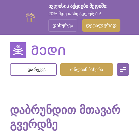
ივლისის აქციები მედიში:
20%-მდე ფასდაკლებები!
დახურვა
დეტალურად
დარეკვა
ონლაინ ჩაწერა
ᲓᲐᲑᲠᲣᲜᲓᲘᲗ ᲛᲗᲐᲕᲐᲠ
ᲒᲕᲔᲠᲓᲖᲔ