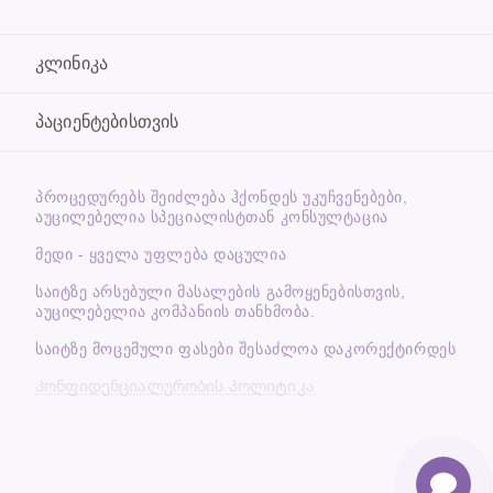
კლინიკა
პაციენტებისთვის
ᲞᲠᲝᲪᲔᲓᲣᲠᲔᲑᲡ ᲨᲔᲘᲫᲚᲔᲑᲐ ᲰᲥᲝᲜᲓᲔᲡ ᲣᲙᲣᲩᲕᲔᲜᲔᲑᲔᲑᲘ,
ᲐᲣᲪᲘᲚᲔᲑᲔᲚᲘᲐ ᲡᲞᲔᲪᲘᲐᲚᲘᲡᲢᲗᲐᲜ ᲙᲝᲜᲡᲣᲚᲢᲐᲪᲘᲐ
მედი - ყველა უფლება დაცულია
საიტზე არსებული მასალების გამოყენებისთვის,
აუცილებელია კომპანიის თანხმობა.
საიტზე მოცემული ფასები შესაძლოა დაკორექტირდეს
Კონფიდენციალურობის პოლიტიკა