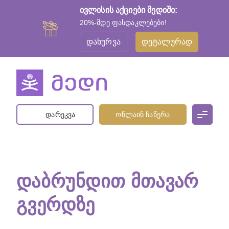
ივლისის აქციები მედიში:
20%-მდე ფასდაკლებები!
დახურვა
დეტალურად
დარეკვა
ონლაინ ჩაწერა
ᲓᲐᲑᲠᲣᲜᲓᲘᲗ ᲛᲗᲐᲕᲐᲠ
ᲒᲕᲔᲠᲓᲖᲔ