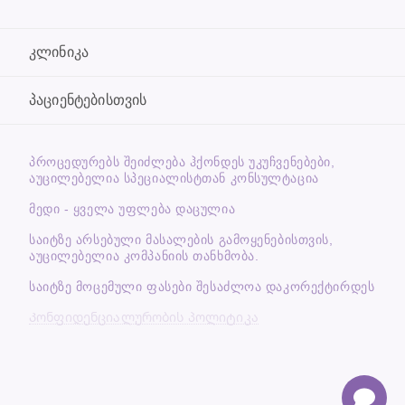
კლინიკა
პაციენტებისთვის
ᲞᲠᲝᲪᲔᲓᲣᲠᲔᲑᲡ ᲨᲔᲘᲫᲚᲔᲑᲐ ᲰᲥᲝᲜᲓᲔᲡ ᲣᲙᲣᲩᲕᲔᲜᲔᲑᲔᲑᲘ,
ᲐᲣᲪᲘᲚᲔᲑᲔᲚᲘᲐ ᲡᲞᲔᲪᲘᲐᲚᲘᲡᲢᲗᲐᲜ ᲙᲝᲜᲡᲣᲚᲢᲐᲪᲘᲐ
მედი - ყველა უფლება დაცულია
საიტზე არსებული მასალების გამოყენებისთვის,
აუცილებელია კომპანიის თანხმობა.
საიტზე მოცემული ფასები შესაძლოა დაკორექტირდეს
Კონფიდენციალურობის პოლიტიკა