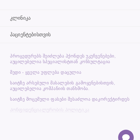
კლინიკა
პაციენტებისთვის
ᲞᲠᲝᲪᲔᲓᲣᲠᲔᲑᲡ ᲨᲔᲘᲫᲚᲔᲑᲐ ᲰᲥᲝᲜᲓᲔᲡ ᲣᲙᲣᲩᲕᲔᲜᲔᲑᲔᲑᲘ,
ᲐᲣᲪᲘᲚᲔᲑᲔᲚᲘᲐ ᲡᲞᲔᲪᲘᲐᲚᲘᲡᲢᲗᲐᲜ ᲙᲝᲜᲡᲣᲚᲢᲐᲪᲘᲐ
მედი - ყველა უფლება დაცულია
საიტზე არსებული მასალების გამოყენებისთვის,
აუცილებელია კომპანიის თანხმობა.
საიტზე მოცემული ფასები შესაძლოა დაკორექტირდეს
Კონფიდენციალურობის პოლიტიკა