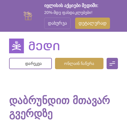
ივლისის აქციები მედიში:
20%-მდე ფასდაკლებები!
დახურვა
დეტალურად
დარეკვა
ონლაინ ჩაწერა
ᲓᲐᲑᲠᲣᲜᲓᲘᲗ ᲛᲗᲐᲕᲐᲠ
ᲒᲕᲔᲠᲓᲖᲔ