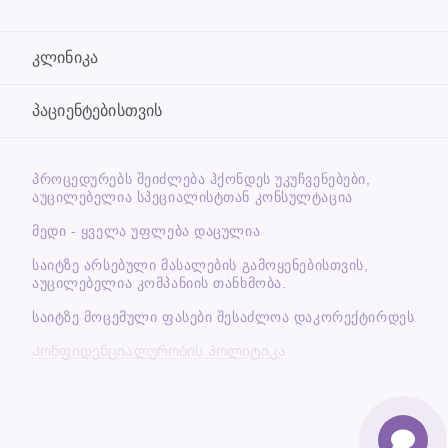
კლინიკა
პაციენტებისთვის
ᲞᲠᲝᲪᲔᲓᲣᲠᲔᲑᲡ ᲨᲔᲘᲫᲚᲔᲑᲐ ᲰᲥᲝᲜᲓᲔᲡ ᲣᲙᲣᲩᲕᲔᲜᲔᲑᲔᲑᲘ,
ᲐᲣᲪᲘᲚᲔᲑᲔᲚᲘᲐ ᲡᲞᲔᲪᲘᲐᲚᲘᲡᲢᲗᲐᲜ ᲙᲝᲜᲡᲣᲚᲢᲐᲪᲘᲐ
მედი - ყველა უფლება დაცულია
საიტზე არსებული მასალების გამოყენებისთვის,
აუცილებელია კომპანიის თანხმობა.
საიტზე მოცემული ფასები შესაძლოა დაკორექტირდეს
Კონფიდენციალურობის პოლიტიკა