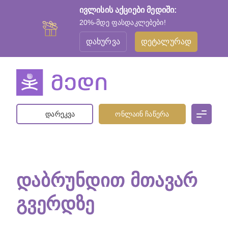
ივლისის აქციები მედიში:
20%-მდე ფასდაკლებები!
დახურვა
დეტალურად
დარეკვა
ონლაინ ჩაწერა
ᲓᲐᲑᲠᲣᲜᲓᲘᲗ ᲛᲗᲐᲕᲐᲠ
ᲒᲕᲔᲠᲓᲖᲔ