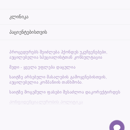
კლინიკა
პაციენტებისთვის
ᲞᲠᲝᲪᲔᲓᲣᲠᲔᲑᲡ ᲨᲔᲘᲫᲚᲔᲑᲐ ᲰᲥᲝᲜᲓᲔᲡ ᲣᲙᲣᲩᲕᲔᲜᲔᲑᲔᲑᲘ,
ᲐᲣᲪᲘᲚᲔᲑᲔᲚᲘᲐ ᲡᲞᲔᲪᲘᲐᲚᲘᲡᲢᲗᲐᲜ ᲙᲝᲜᲡᲣᲚᲢᲐᲪᲘᲐ
მედი - ყველა უფლება დაცულია
საიტზე არსებული მასალების გამოყენებისთვის,
აუცილებელია კომპანიის თანხმობა.
საიტზე მოცემული ფასები შესაძლოა დაკორექტირდეს
Კონფიდენციალურობის პოლიტიკა