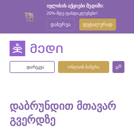
ივლისის აქციები მედიში:
20%-მდე ფასდაკლებები!
დახურვა
დეტალურად
დარეკვა
ონლაინ ჩაწერა
ᲓᲐᲑᲠᲣᲜᲓᲘᲗ ᲛᲗᲐᲕᲐᲠ
ᲒᲕᲔᲠᲓᲖᲔ