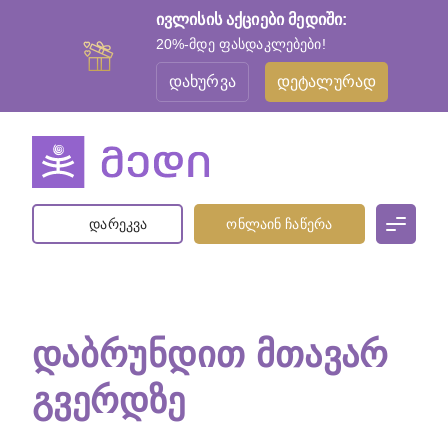
ივლისის აქციები მედიში:
20%-მდე ფასდაკლებები!
დახურვა
დეტალურად
დარეკვა
ონლაინ ჩაწერა
ᲓᲐᲑᲠᲣᲜᲓᲘᲗ ᲛᲗᲐᲕᲐᲠ
ᲒᲕᲔᲠᲓᲖᲔ