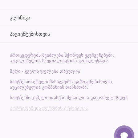
კლინიკა
პაციენტებისთვის
ᲞᲠᲝᲪᲔᲓᲣᲠᲔᲑᲡ ᲨᲔᲘᲫᲚᲔᲑᲐ ᲰᲥᲝᲜᲓᲔᲡ ᲣᲙᲣᲩᲕᲔᲜᲔᲑᲔᲑᲘ,
ᲐᲣᲪᲘᲚᲔᲑᲔᲚᲘᲐ ᲡᲞᲔᲪᲘᲐᲚᲘᲡᲢᲗᲐᲜ ᲙᲝᲜᲡᲣᲚᲢᲐᲪᲘᲐ
მედი - ყველა უფლება დაცულია
საიტზე არსებული მასალების გამოყენებისთვის,
აუცილებელია კომპანიის თანხმობა.
საიტზე მოცემული ფასები შესაძლოა დაკორექტირდეს
Კონფიდენციალურობის პოლიტიკა