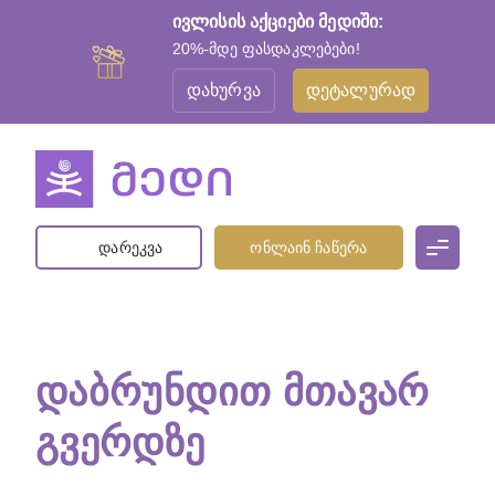
ივლისის აქციები მედიში:
20%-მდე ფასდაკლებები!
დახურვა
დეტალურად
დარეკვა
ონლაინ ჩაწერა
ᲓᲐᲑᲠᲣᲜᲓᲘᲗ ᲛᲗᲐᲕᲐᲠ
ᲒᲕᲔᲠᲓᲖᲔ