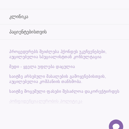
კლინიკა
პაციენტებისთვის
ᲞᲠᲝᲪᲔᲓᲣᲠᲔᲑᲡ ᲨᲔᲘᲫᲚᲔᲑᲐ ᲰᲥᲝᲜᲓᲔᲡ ᲣᲙᲣᲩᲕᲔᲜᲔᲑᲔᲑᲘ,
ᲐᲣᲪᲘᲚᲔᲑᲔᲚᲘᲐ ᲡᲞᲔᲪᲘᲐᲚᲘᲡᲢᲗᲐᲜ ᲙᲝᲜᲡᲣᲚᲢᲐᲪᲘᲐ
მედი - ყველა უფლება დაცულია
საიტზე არსებული მასალების გამოყენებისთვის,
აუცილებელია კომპანიის თანხმობა.
საიტზე მოცემული ფასები შესაძლოა დაკორექტირდეს
Კონფიდენციალურობის პოლიტიკა