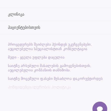
კლინიკა
პაციენტებისთვის
ᲞᲠᲝᲪᲔᲓᲣᲠᲔᲑᲡ ᲨᲔᲘᲫᲚᲔᲑᲐ ᲰᲥᲝᲜᲓᲔᲡ ᲣᲙᲣᲩᲕᲔᲜᲔᲑᲔᲑᲘ,
ᲐᲣᲪᲘᲚᲔᲑᲔᲚᲘᲐ ᲡᲞᲔᲪᲘᲐᲚᲘᲡᲢᲗᲐᲜ ᲙᲝᲜᲡᲣᲚᲢᲐᲪᲘᲐ
მედი - ყველა უფლება დაცულია
საიტზე არსებული მასალების გამოყენებისთვის,
აუცილებელია კომპანიის თანხმობა.
საიტზე მოცემული ფასები შესაძლოა დაკორექტირდეს
Კონფიდენციალურობის პოლიტიკა