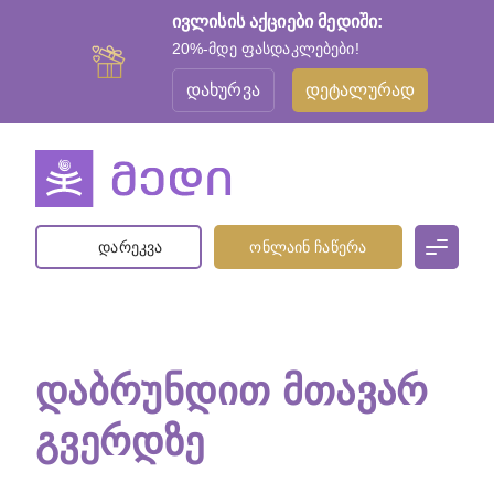
ივლისის აქციები მედიში:
20%-მდე ფასდაკლებები!
დახურვა
დეტალურად
დარეკვა
ონლაინ ჩაწერა
ᲓᲐᲑᲠᲣᲜᲓᲘᲗ ᲛᲗᲐᲕᲐᲠ
ᲒᲕᲔᲠᲓᲖᲔ