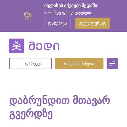
ივლისის აქციები მედიში:
20%-მდე ფასდაკლებები!
დახურვა
დეტალურად
დარეკვა
ონლაინ ჩაწერა
ᲓᲐᲑᲠᲣᲜᲓᲘᲗ ᲛᲗᲐᲕᲐᲠ
ᲒᲕᲔᲠᲓᲖᲔ