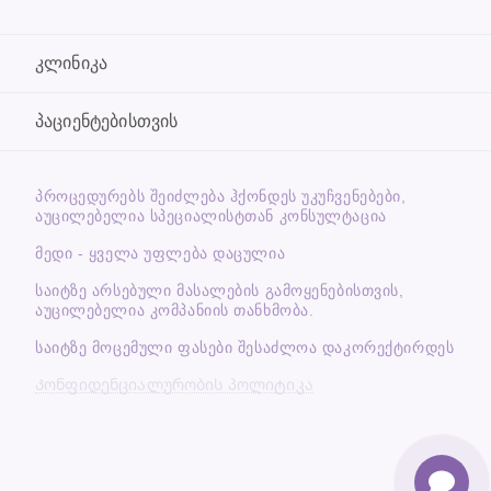
კლინიკა
პაციენტებისთვის
ᲞᲠᲝᲪᲔᲓᲣᲠᲔᲑᲡ ᲨᲔᲘᲫᲚᲔᲑᲐ ᲰᲥᲝᲜᲓᲔᲡ ᲣᲙᲣᲩᲕᲔᲜᲔᲑᲔᲑᲘ,
ᲐᲣᲪᲘᲚᲔᲑᲔᲚᲘᲐ ᲡᲞᲔᲪᲘᲐᲚᲘᲡᲢᲗᲐᲜ ᲙᲝᲜᲡᲣᲚᲢᲐᲪᲘᲐ
მედი - ყველა უფლება დაცულია
საიტზე არსებული მასალების გამოყენებისთვის,
აუცილებელია კომპანიის თანხმობა.
საიტზე მოცემული ფასები შესაძლოა დაკორექტირდეს
Კონფიდენციალურობის პოლიტიკა