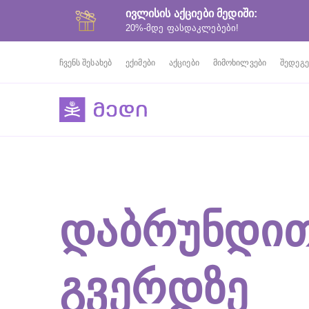
ივლისის აქციები მედიში:
20%-მდე ფასდაკლებები!
ჩვენს შესახებ
ექიმები
აქციები
მიმოხილვები
შედეგე
ᲓᲐᲑᲠᲣᲜᲓᲘᲗ
ᲒᲕᲔᲠᲓᲖᲔ