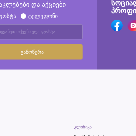
სოცია
აკლებები და აქციები
პროფი
ფოსტა
ტელეფონი
ᲙᲚᲘᲜᲘᲙᲐ