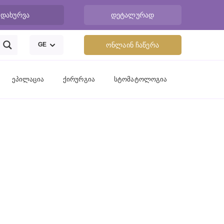
დახურვა
დეტალურად
GE
ონლაინ ჩაწერა
ეპილაცია
ქირურგია
სტომატოლოგია