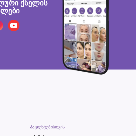
ლური ქსელის
ლები
ᲞᲐᲪᲘᲔᲜᲢᲔᲑᲘᲡᲗᲕᲘᲡ