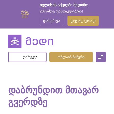
ივლისის აქციები მედიში:
20%-მდე ფასდაკლებები!
დახურვა
დეტალურად
დარეკვა
ონლაინ ჩაწერა
ᲓᲐᲑᲠᲣᲜᲓᲘᲗ ᲛᲗᲐᲕᲐᲠ
ᲒᲕᲔᲠᲓᲖᲔ