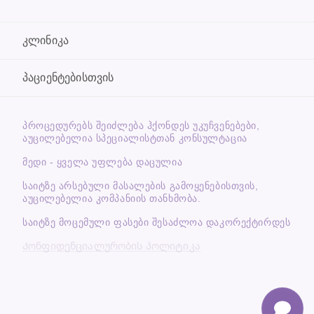
კლინიკა
პაციენტებისთვის
ᲞᲠᲝᲪᲔᲓᲣᲠᲔᲑᲡ ᲨᲔᲘᲫᲚᲔᲑᲐ ᲰᲥᲝᲜᲓᲔᲡ ᲣᲙᲣᲩᲕᲔᲜᲔᲑᲔᲑᲘ,
ᲐᲣᲪᲘᲚᲔᲑᲔᲚᲘᲐ ᲡᲞᲔᲪᲘᲐᲚᲘᲡᲢᲗᲐᲜ ᲙᲝᲜᲡᲣᲚᲢᲐᲪᲘᲐ
მედი - ყველა უფლება დაცულია
საიტზე არსებული მასალების გამოყენებისთვის,
აუცილებელია კომპანიის თანხმობა.
საიტზე მოცემული ფასები შესაძლოა დაკორექტირდეს
Კონფიდენციალურობის პოლიტიკა