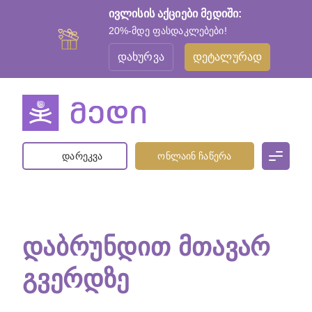
ივლისის აქციები მედიში:
20%-მდე ფასდაკლებები!
დახურვა
დეტალურად
დარეკვა
ონლაინ ჩაწერა
ᲓᲐᲑᲠᲣᲜᲓᲘᲗ ᲛᲗᲐᲕᲐᲠ
ᲒᲕᲔᲠᲓᲖᲔ