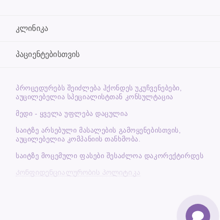
კლინიკა
პაციენტებისთვის
ᲞᲠᲝᲪᲔᲓᲣᲠᲔᲑᲡ ᲨᲔᲘᲫᲚᲔᲑᲐ ᲰᲥᲝᲜᲓᲔᲡ ᲣᲙᲣᲩᲕᲔᲜᲔᲑᲔᲑᲘ,
ᲐᲣᲪᲘᲚᲔᲑᲔᲚᲘᲐ ᲡᲞᲔᲪᲘᲐᲚᲘᲡᲢᲗᲐᲜ ᲙᲝᲜᲡᲣᲚᲢᲐᲪᲘᲐ
მედი - ყველა უფლება დაცულია
საიტზე არსებული მასალების გამოყენებისთვის,
აუცილებელია კომპანიის თანხმობა.
საიტზე მოცემული ფასები შესაძლოა დაკორექტირდეს
Კონფიდენციალურობის პოლიტიკა