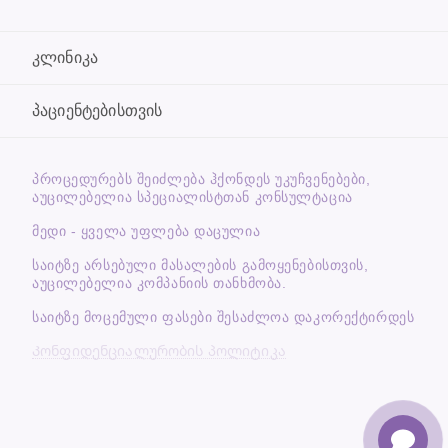
კლინიკა
პაციენტებისთვის
ᲞᲠᲝᲪᲔᲓᲣᲠᲔᲑᲡ ᲨᲔᲘᲫᲚᲔᲑᲐ ᲰᲥᲝᲜᲓᲔᲡ ᲣᲙᲣᲩᲕᲔᲜᲔᲑᲔᲑᲘ,
ᲐᲣᲪᲘᲚᲔᲑᲔᲚᲘᲐ ᲡᲞᲔᲪᲘᲐᲚᲘᲡᲢᲗᲐᲜ ᲙᲝᲜᲡᲣᲚᲢᲐᲪᲘᲐ
მედი - ყველა უფლება დაცულია
საიტზე არსებული მასალების გამოყენებისთვის,
აუცილებელია კომპანიის თანხმობა.
საიტზე მოცემული ფასები შესაძლოა დაკორექტირდეს
Კონფიდენციალურობის პოლიტიკა