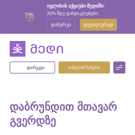
ივლისის აქციები მედიში:
20%-მდე ფასდაკლებები!
დახურვა
დეტალურად
დარეკვა
ონლაინ ჩაწერა
ᲓᲐᲑᲠᲣᲜᲓᲘᲗ ᲛᲗᲐᲕᲐᲠ
ᲒᲕᲔᲠᲓᲖᲔ