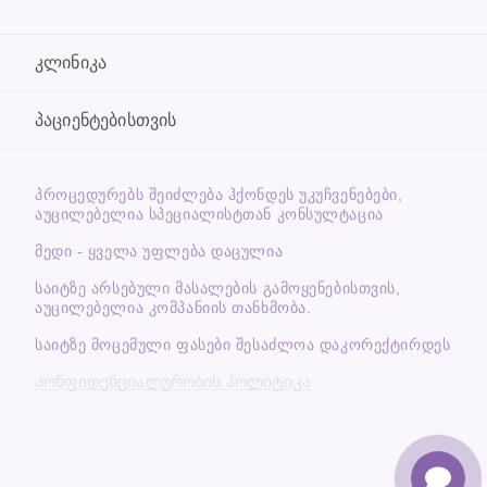
კლინიკა
პაციენტებისთვის
ᲞᲠᲝᲪᲔᲓᲣᲠᲔᲑᲡ ᲨᲔᲘᲫᲚᲔᲑᲐ ᲰᲥᲝᲜᲓᲔᲡ ᲣᲙᲣᲩᲕᲔᲜᲔᲑᲔᲑᲘ,
ᲐᲣᲪᲘᲚᲔᲑᲔᲚᲘᲐ ᲡᲞᲔᲪᲘᲐᲚᲘᲡᲢᲗᲐᲜ ᲙᲝᲜᲡᲣᲚᲢᲐᲪᲘᲐ
მედი - ყველა უფლება დაცულია
საიტზე არსებული მასალების გამოყენებისთვის,
აუცილებელია კომპანიის თანხმობა.
საიტზე მოცემული ფასები შესაძლოა დაკორექტირდეს
Კონფიდენციალურობის პოლიტიკა