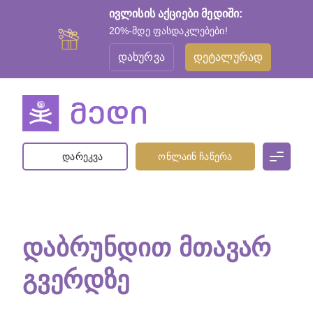
ივლისის აქციები მედიში:
20%-მდე ფასდაკლებები!
დახურვა
დეტალურად
დარეკვა
ონლაინ ჩაწერა
ᲓᲐᲑᲠᲣᲜᲓᲘᲗ ᲛᲗᲐᲕᲐᲠ
ᲒᲕᲔᲠᲓᲖᲔ