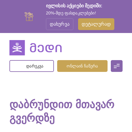
ივლისის აქციები მედიში:
20%-მდე ფასდაკლებები!
დახურვა
დეტალურად
დარეკვა
ონლაინ ჩაწერა
ᲓᲐᲑᲠᲣᲜᲓᲘᲗ ᲛᲗᲐᲕᲐᲠ
ᲒᲕᲔᲠᲓᲖᲔ