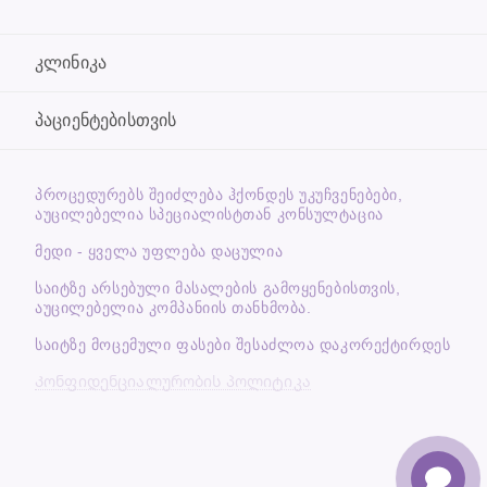
კლინიკა
პაციენტებისთვის
ᲞᲠᲝᲪᲔᲓᲣᲠᲔᲑᲡ ᲨᲔᲘᲫᲚᲔᲑᲐ ᲰᲥᲝᲜᲓᲔᲡ ᲣᲙᲣᲩᲕᲔᲜᲔᲑᲔᲑᲘ,
ᲐᲣᲪᲘᲚᲔᲑᲔᲚᲘᲐ ᲡᲞᲔᲪᲘᲐᲚᲘᲡᲢᲗᲐᲜ ᲙᲝᲜᲡᲣᲚᲢᲐᲪᲘᲐ
მედი - ყველა უფლება დაცულია
საიტზე არსებული მასალების გამოყენებისთვის,
აუცილებელია კომპანიის თანხმობა.
საიტზე მოცემული ფასები შესაძლოა დაკორექტირდეს
Კონფიდენციალურობის პოლიტიკა