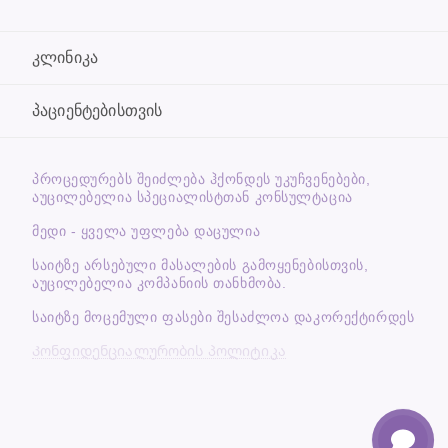
კლინიკა
პაციენტებისთვის
ᲞᲠᲝᲪᲔᲓᲣᲠᲔᲑᲡ ᲨᲔᲘᲫᲚᲔᲑᲐ ᲰᲥᲝᲜᲓᲔᲡ ᲣᲙᲣᲩᲕᲔᲜᲔᲑᲔᲑᲘ,
ᲐᲣᲪᲘᲚᲔᲑᲔᲚᲘᲐ ᲡᲞᲔᲪᲘᲐᲚᲘᲡᲢᲗᲐᲜ ᲙᲝᲜᲡᲣᲚᲢᲐᲪᲘᲐ
მედი - ყველა უფლება დაცულია
საიტზე არსებული მასალების გამოყენებისთვის,
აუცილებელია კომპანიის თანხმობა.
საიტზე მოცემული ფასები შესაძლოა დაკორექტირდეს
Კონფიდენციალურობის პოლიტიკა