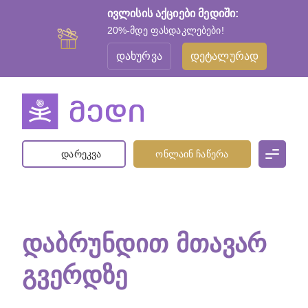
ივლისის აქციები მედიში:
20%-მდე ფასდაკლებები!
დახურვა
დეტალურად
დარეკვა
ონლაინ ჩაწერა
ᲓᲐᲑᲠᲣᲜᲓᲘᲗ ᲛᲗᲐᲕᲐᲠ
ᲒᲕᲔᲠᲓᲖᲔ