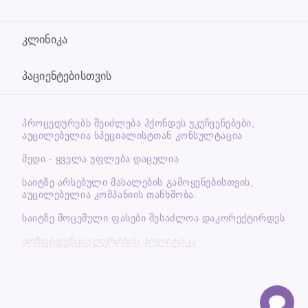
კლინიკა
პაციენტებისთვის
ᲞᲠᲝᲪᲔᲓᲣᲠᲔᲑᲡ ᲨᲔᲘᲫᲚᲔᲑᲐ ᲰᲥᲝᲜᲓᲔᲡ ᲣᲙᲣᲩᲕᲔᲜᲔᲑᲔᲑᲘ,
ᲐᲣᲪᲘᲚᲔᲑᲔᲚᲘᲐ ᲡᲞᲔᲪᲘᲐᲚᲘᲡᲢᲗᲐᲜ ᲙᲝᲜᲡᲣᲚᲢᲐᲪᲘᲐ
მედი - ყველა უფლება დაცულია
საიტზე არსებული მასალების გამოყენებისთვის,
აუცილებელია კომპანიის თანხმობა.
საიტზე მოცემული ფასები შესაძლოა დაკორექტირდეს
Კონფიდენციალურობის პოლიტიკა