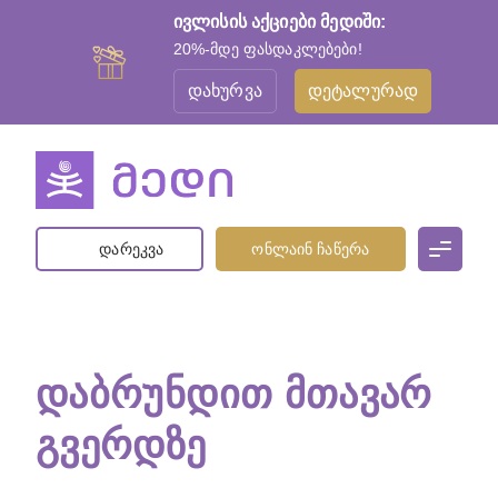
ივლისის აქციები მედიში:
20%-მდე ფასდაკლებები!
დახურვა
დეტალურად
დარეკვა
ონლაინ ჩაწერა
ᲓᲐᲑᲠᲣᲜᲓᲘᲗ ᲛᲗᲐᲕᲐᲠ
ᲒᲕᲔᲠᲓᲖᲔ