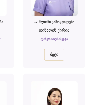
ბა
17
წლიანი
გამოცდილება
ე
თინათინ ქირია
;
ᲚᲐᲖᲔᲠᲝᲗᲔᲠᲐᲞᲔᲕᲢᲘ
მეტი