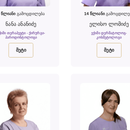
8
წლიანი
გამოცდილება
14
წლიანი
გამოცდილე
ნანა ანანიძე
ელისო ლომიძე
ᲥᲘᲛᲘ ᲗᲔᲠᲐᲞᲔᲕᲢᲘ - ᲥᲘᲠᲣᲠᲒᲘ-
ᲔᲥᲘᲛᲘ ᲓᲔᲠᲛᲐᲢᲝᲚᲝᲒ-
ᲞᲐᲠᲝᲓᲝᲜᲢᲝᲚᲝᲒᲘ
ᲙᲝᲡᲛᲔᲢᲝᲚᲝᲒᲘ
მეტი
მეტი