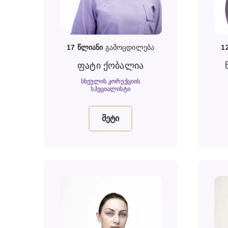
17
წლიანი
გამოცდილება
1
ფატი ქობალია
ᲡᲮᲔᲣᲚᲘᲡ ᲙᲝᲠᲔᲥᲪᲘᲘᲡ
ᲡᲞᲔᲪᲘᲐᲚᲘᲡᲢᲘ
მეტი