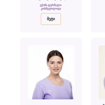
ᲔᲥᲘᲛᲘ ᲓᲔᲠᲛᲐᲢᲝ-
ᲙᲝᲡᲛᲔᲢᲝᲚᲝᲒᲘ
მეტი