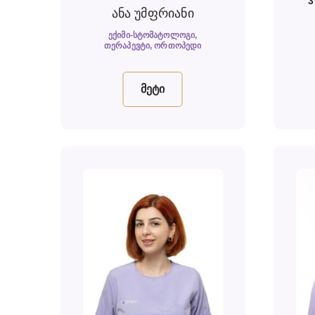
ანა უმფრიანი
ᲔᲥᲘᲛᲘ-ᲡᲢᲝᲛᲐᲢᲝᲚᲝᲒᲘ,
ᲗᲔᲠᲐᲞᲔᲕᲢᲘ, ᲝᲠᲗᲝᲞᲔᲓᲘ
მეტი