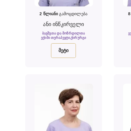
2
წლიანი
გამოცდილება
ანი ინწკირველი
ᲑᲐᲕᲨᲕᲗᲐ ᲓᲐ ᲛᲝᲖᲠᲓᲘᲚᲗᲐ
Ე
ᲔᲥᲘᲛᲘ ᲗᲔᲠᲐᲞᲔᲕᲢᲘ,ᲥᲘᲠᲣᲠᲒᲘ
მეტი