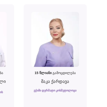
ბა
15
წლიანი
გამოცდილება
ილი
მაკა ქარდავა
ᲔᲥᲘᲛᲘ ᲓᲔᲠᲛᲐᲢᲝ ᲙᲝᲡᲛᲔᲢᲝᲚᲝᲒᲘ
ᲘᲡ