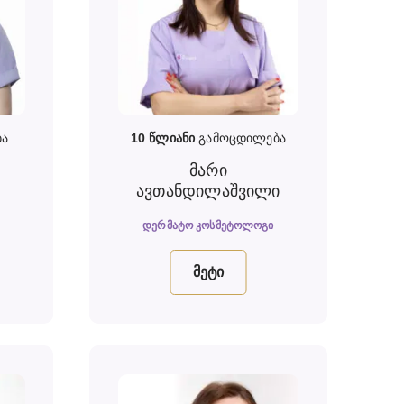
ბა
10
წლიანი
გამოცდილება
მარი
ავთანდილაშვილი
ᲓᲔᲠᲛᲐᲢᲝ ᲙᲝᲡᲛᲔᲢᲝᲚᲝᲒᲘ
მეტი