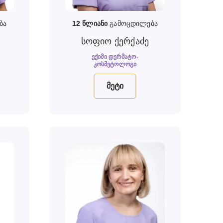
ბა
12
წლიანი
გამოცდილება
სოფიო ქერქაძე
ᲔᲥᲘᲛᲘ ᲓᲔᲠᲛᲐᲢᲝ-
ᲙᲝᲡᲛᲔᲢᲝᲚᲝᲒᲘ
მეტი