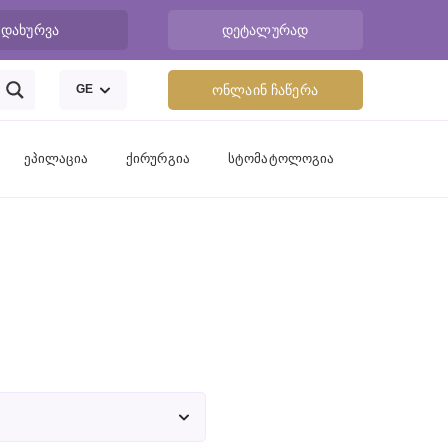
დახურვა
დეტალურად
GE
ონლაინ ჩაწერა
ეპილაცია
ქირურგია
სტომატოლოგია