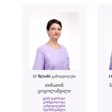
17
წლიანი
გამოცდილება
1
თინათინ
გოგოლაშვილი
ᲔᲥᲘᲛᲘ ᲓᲔᲠᲛᲐᲢᲝ-
ᲙᲝᲡᲛᲔᲢᲝᲚᲝᲒᲘ;
ᲒᲐᲜᲧᲝᲤᲘᲚᲔᲑᲘᲡ
ᲮᲔᲚᲛᲫᲦᲕᲐᲜᲔᲚᲘ