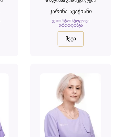
ბა
6
წლიანი
გამოცდილება
ა
კარინა ავაქიანი
Ა
ᲔᲥᲘᲛᲘ-ᲡᲢᲝᲛᲐᲢᲝᲚᲝᲒᲘ
ᲝᲠᲗᲝᲓᲝᲜᲢᲘ
მეტი