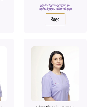
ᲔᲥᲘᲛᲘ-ᲡᲢᲝᲛᲐᲢᲝᲚᲝᲒᲘ,
ᲗᲔᲠᲐᲞᲔᲕᲢᲘ, ᲝᲠᲗᲝᲞᲔᲓᲘ
მეტი