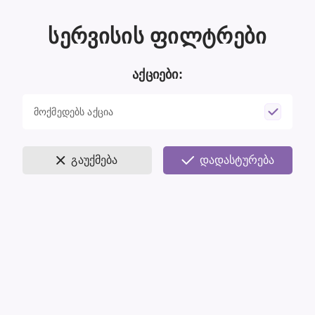
ივლისის აქციები მედიში:
სერვისის ფილტრები
20%-მდე ფასდაკლებები!
დახურვა
დეტალურად
აქციები:
მოქმედებს აქცია
დარეკვა
ონლაინ ჩაწერა
გაუქმება
დადასტურება
ᲘᲛᲞᲚᲐᲜᲢᲐᲪ
ᲘᲐ