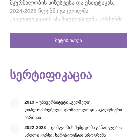
მკურნალობის სიზუსტესა და ესთეტიკას.
2024-2025 წლებში გავლილმა
კვალიფიკაციის ასამაღლებელმა კურსებმა
მას საშუალება მისცა, პრაქტიკაში დანერგოს
ფრონტალური კბილების რესტავრაცია
მეტის ნახვა
მიკროსკოპის ქვეშ და გამოიყენოს
ინოვაციური ბოჭკოვანი სისტემები. თამარი
წარმატებით მკურნალობს როგორც
მოზრდილებს, ისე პატარა პაციენტებს, რაც
სერტიფიკაცია
მის მრავალმხრივ პროფესიონალიზმზე
მეტყველებს.
პროცედურები:
2019
– უნივერსიტეტი „გეომედი“,
დიპლომირებული სტომატოლოგის აკადემიური
კარიესის მკურნალობა:
დაზიანებული
ხარისხი
ქსოვილების თერაპია
2022-2023
– დიპლომის შემდგომი განათლების
ენდოდონტია:
კბილის არხების მკურნალობა
სრული კურსი, სარეზიდენტო პროგრამა