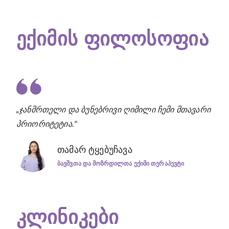
ექიმის ფილოსოფია
„ჯანმრთელი და ბუნებრივი ღიმილი ჩემი მთავარი
პრიორიტეტია.“
თამარ ტყებუჩავა
ᲑᲐᲕᲨᲕᲗᲐ ᲓᲐ ᲛᲝᲖᲠᲓᲘᲚᲗᲐ ᲔᲥᲘᲛᲘ ᲗᲔᲠᲐᲞᲔᲕᲢᲘ
კლინიკები