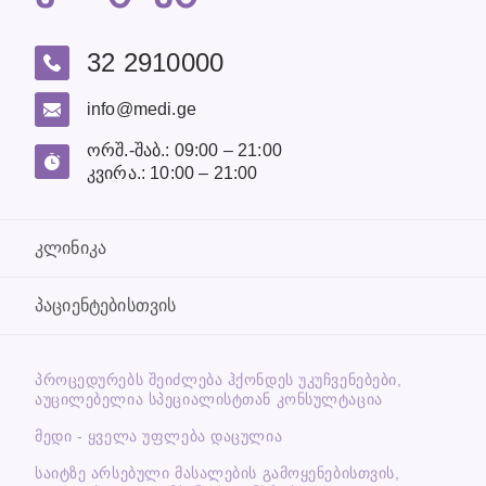
32 2910000
info@medi.ge
ორშ.-შაბ.: 09:00 – 21:00
კვირა.: 10:00 – 21:00
კლინიკა
პაციენტებისთვის
ᲞᲠᲝᲪᲔᲓᲣᲠᲔᲑᲡ ᲨᲔᲘᲫᲚᲔᲑᲐ ᲰᲥᲝᲜᲓᲔᲡ ᲣᲙᲣᲩᲕᲔᲜᲔᲑᲔᲑᲘ,
ᲐᲣᲪᲘᲚᲔᲑᲔᲚᲘᲐ ᲡᲞᲔᲪᲘᲐᲚᲘᲡᲢᲗᲐᲜ ᲙᲝᲜᲡᲣᲚᲢᲐᲪᲘᲐ
მედი - ყველა უფლება დაცულია
საიტზე არსებული მასალების გამოყენებისთვის,