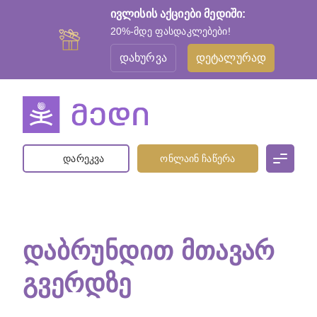
ივლისის აქციები მედიში:
20%-მდე ფასდაკლებები!
დახურვა
დეტალურად
დარეკვა
ონლაინ ჩაწერა
ᲓᲐᲑᲠᲣᲜᲓᲘᲗ ᲛᲗᲐᲕᲐᲠ
ᲒᲕᲔᲠᲓᲖᲔ