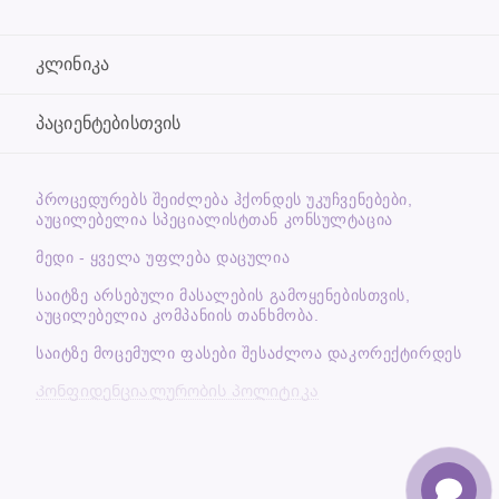
კლინიკა
პაციენტებისთვის
ᲞᲠᲝᲪᲔᲓᲣᲠᲔᲑᲡ ᲨᲔᲘᲫᲚᲔᲑᲐ ᲰᲥᲝᲜᲓᲔᲡ ᲣᲙᲣᲩᲕᲔᲜᲔᲑᲔᲑᲘ,
ᲐᲣᲪᲘᲚᲔᲑᲔᲚᲘᲐ ᲡᲞᲔᲪᲘᲐᲚᲘᲡᲢᲗᲐᲜ ᲙᲝᲜᲡᲣᲚᲢᲐᲪᲘᲐ
მედი - ყველა უფლება დაცულია
საიტზე არსებული მასალების გამოყენებისთვის,
აუცილებელია კომპანიის თანხმობა.
საიტზე მოცემული ფასები შესაძლოა დაკორექტირდეს
Კონფიდენციალურობის პოლიტიკა