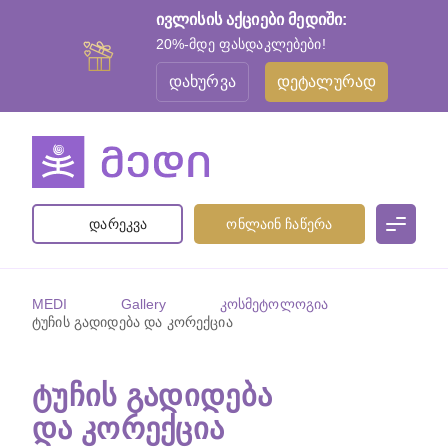
ივლისის აქციები მედიში:
20%-მდე ფასდაკლებები!
დახურვა
დეტალურად
დარეკვა
ონლაინ ჩაწერა
MEDI
Gallery
კოსმეტოლოგია
ტუჩის გადიდება და კორექცია
ᲢᲣᲩᲘᲡ ᲒᲐᲓᲘᲓᲔᲑᲐ
ᲓᲐ ᲙᲝᲠᲔᲥᲪᲘᲐ